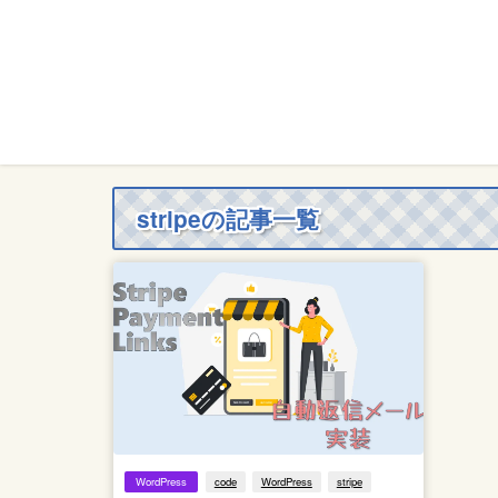
stripeの記事一覧
WordPress
code
WordPress
stripe