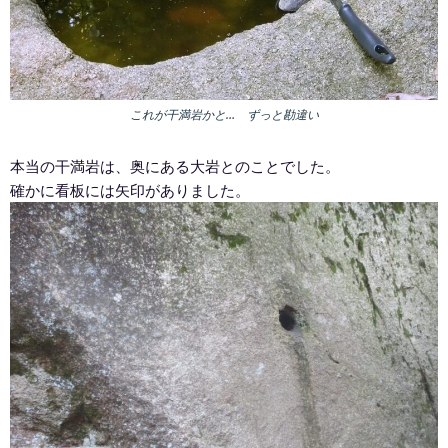
これが干満岩かと… ずっと勘違い
本当の干満岩は、奥にある大岩とのことでした。
確かに看板には矢印がありました。