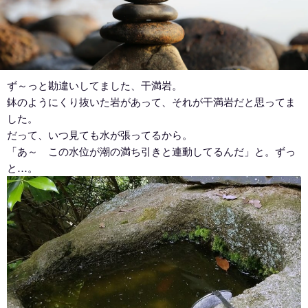
ず～っと勘違いしてました、干満岩。
鉢のようにくり抜いた岩があって、それが干満岩だと思ってま
した。
だって、いつ見ても水が張ってるから。
「あ～ この水位が潮の満ち引きと連動してるんだ」と。ずっ
と…。