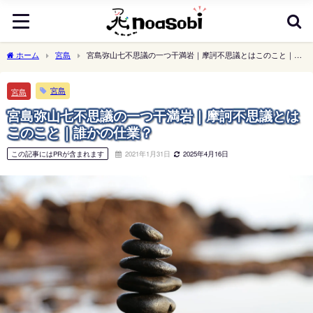
ホーム
宮島
宮島弥山七不思議の一つ干満岩｜摩訶不思議とはこのこと｜誰
かの仕業？
宮島
宮島
宮島弥山七不思議の一つ干満岩｜摩訶不思議とは
このこと｜誰かの仕業？
この記事にはPRが含まれます
2021年1月31日
2025年4月16日