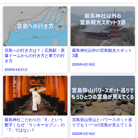
宮島への行き方は？｜広島駅・原
嚴島神社以外の宮島観光スポット
爆ドームからの行き方と車での行
3選
き方
2025年4月16日
2025年4月21日
嚴島神社こだわりの「8」という
宮島弥山登山とパワースポット巡
数字｜なぜ「ラッキーセブン」の
りでもう一つの宮島が見えてくる
「7」ではない？
2025年4月16日