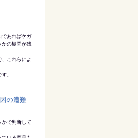
山であればケガ
うかの疑問が残
で、これらによ
です。
原因の遭難
うかで判断して
っている商品も