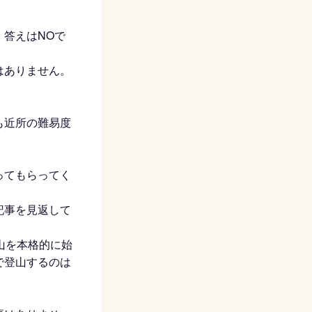
答えはNOで
はありません。
も近所の難易度
ってもらってく
記事を見返して
山を本格的に始
で登山するのは