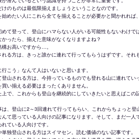
険が潜んでいるという認識を持つことが非常に重要です。
だけのものは最低限揃えましょうということなのです。
を始めたい人にこれら全てを揃えることが必要かと聞かれれば、
初めて登って、登山にハマらない人がいる可能性もないわけで
なかったら、揃えた意味がなくなりますよね？
結構お高いですから…。
される方は、きっと誰かに連れて行ってもらうはずです。それ
。
に行こう」なんて人はいないと思います。
て登山される方は、今持っているものでも登れる山に連れてい
を買い揃える必要はまったくありません。
た上で、これからも登山を継続的にしていきたいと思えばこの
。
事は、登山に2～3回連れて行ってもらい、これからちょっと登
なんて思っている人向けの記事になります。そして、まだ一人
われている人向けです。
や単独登山される方はスイマセン。読む価値のない記事です。