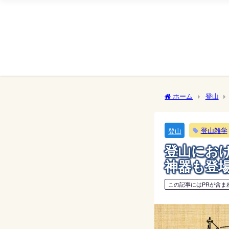
ホーム
登山
登山雑学
登山
登山にお
神器も登
この記事にはPRが含ま