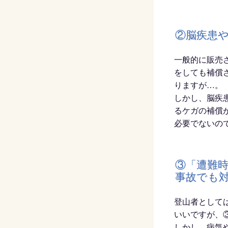
②脳疾患
一般的に販売
をしても補償
りますが…。
しかし、脳疾
るケガの補償
必要でないの
③「遭難
事故でも
登山者として
いいですが、
しかし、病気