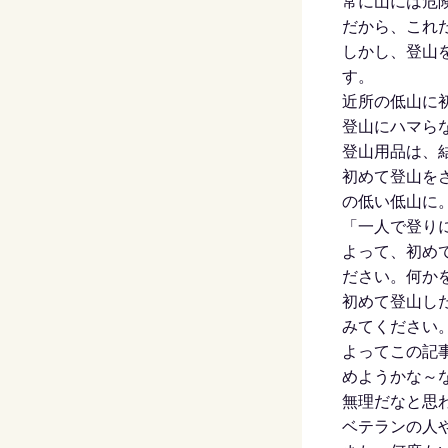
常に山には危
だから、これ
しかし、登山
す。
近所の低山に
登山にハマら
登山用品は、
初めて登山を
の低い低山に
「一人で登り
よって、初め
ださい。何か
初めて登山し
みてください
よってこの記
めようかな～
無理だなと思
ベテランの人