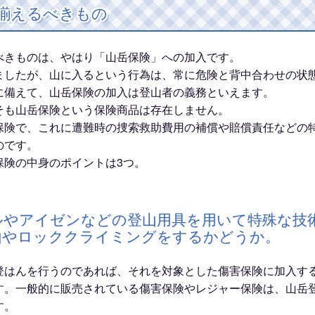
揃えるべきもの
べきものは、やはり「山岳保険」への加入です。
ましたが、山に入るという行為は、常に危険と背中合わせの状
に備えて、山岳保険の加入は登山者の義務といえます。
そも山岳保険という保険商品は存在しません。
保険で、これに遭難時の捜索救助費用の補償や賠償責任などの
のです。
保険の中身のポイントは3つ。
ルやアイゼンなどの登山用具を用いて特殊な技
山やロッククライミングをするかどうか。
登はんを行うのであれば、それを対象とした傷害保険に加入す
す。一般的に販売されている傷害保険やレジャー保険は、山岳
す。