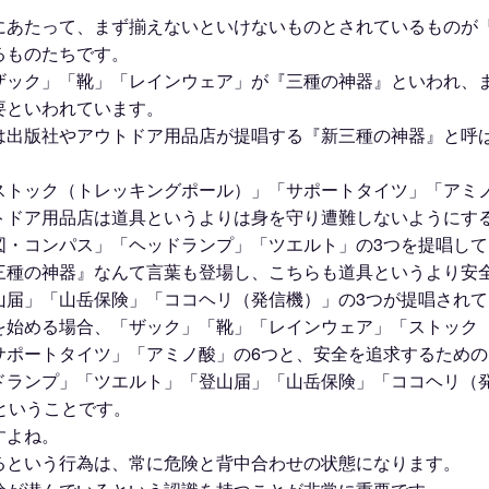
にあたって、まず揃えないといけないものとされているものが
るものたちです。
ザック」「靴」「レインウェア」が『三種の神器』といわれ、
要といわれています。
は出版社やアウトドア用品店が提唱する『新三種の神器』と呼
。
ストック（トレッキングポール）」「サポートタイツ」「アミ
トドア用品店は道具というよりは身を守り遭難しないようにす
図・コンパス」「ヘッドランプ」「ツエルト」の3つを提唱し
三種の神器』なんて言葉も登場し、こちらも道具というより安
山届」「山岳保険」「ココヘリ（発信機）」の3つが提唱され
を始める場合、「ザック」「靴」「レインウェア」「ストック
サポートタイツ」「アミノ酸」の6つと、安全を追求するため
ドランプ」「ツエルト」「登山届」「山岳保険」「ココヘリ（
ということです。
すよね。
るという行為は、常に危険と背中合わせの状態になります。