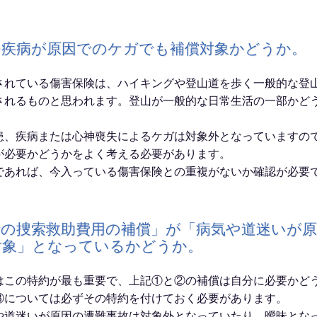
や疾病が原因でのケガでも補償対象かどうか。
されている傷害保険は、ハイキングや登山道を歩く一般的な登
されるものと思われます。登山が一般的な日常生活の一部かど
患、疾病または心神喪失によるケガは対象外となっていますの
が必要かどうかをよく考える必要があります。
であれば、今入っている傷害保険との重複がないか確認が必要
時の捜索救助費用の補償」が「病気や道迷いが
対象」となっているかどうか。
はこの特約が最も重要で、上記①と②の補償は自分に必要かど
③については必ずその特約を付けておく必要があります。
や道迷いが原因の遭難事故は対象外となっていたり、曖昧とな